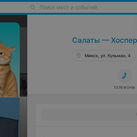
Поиск мест и событий
Бары, пабы в Минске
Салаты — Хоспер
Минск, ул. Кульман, 4
ТЕЛЕФОНЫ