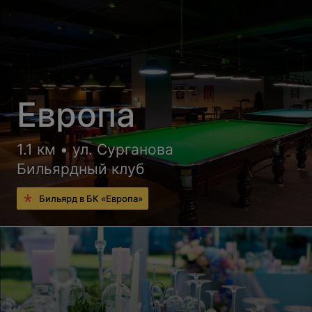
Европа
1.1 км • ул. Сурганова
Бильярдный клуб
Бильярд в БК «Европa»