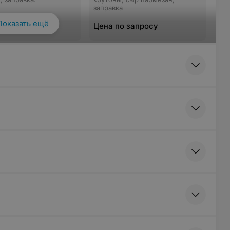
заправка
Показать ещё
 запросу
Цена по запросу
ed and White
 Микс салат, треска,
яйцо перепелиное,
 вяленые, пармезан,
ь, заправка
 запросу