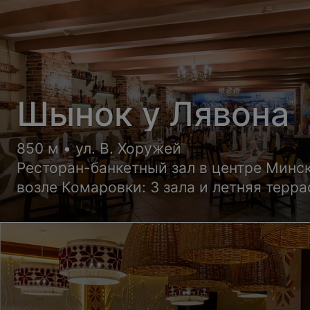
Шынок у Лявона
850 м • ул. В. Хоружей
Ресторан-банкетный зал в центре Минс
возле Комаровки: 3 зала и летняя терра
размещение от 45 до 120 гостей.