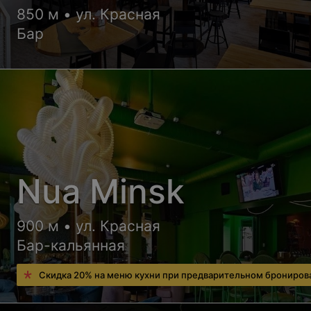
850 м • ул. Красная
Бар
Nua Minsk
900 м • ул. Красная
Бар-кальянная
Скидка 20% на меню кухни при предварительном брониров