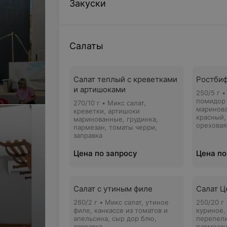
Закуски
Салаты
Салат теплый с креветками
Ростбиф
и артишоками
250/5 г •
помидор 
270/10 г • Микс салат,
маринова
креветки, артишоки
красный,
маринованные, грудинка,
ореховая
пармезан, томаты черри,
заправка
Цена по запросу
Цена по
Салат с утиным филе
Салат Ц
260/2 г • Микс салат, утиное
250/20 г
филе, канкассе из томатов и
куриное,
апельсина, сыр дор блю,
перепели
заправка
пармезан