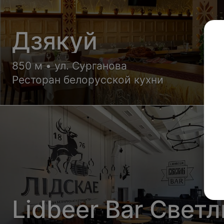
Дзякуй
850 м • ул. Сурганова
Ресторан белорусской кухни
Lidbeer Bar Свет