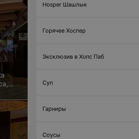
Hosper Шашлык
Горячее Хоспер
Эксклюзив в Хопс Паб
ка
Суп
са,
Гарниры
Соусы