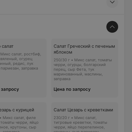
 салат
Салат Греческий с печеным
яблоком
 Микс салат, ростбиф,
вяленый, огурец
250/30 г • Микс салат, томаты
нный, редис, лук
черри, огурцы, болгарский
 пармезан, заправка
перец, сыр Фета, тук
маринованный, маслины,
заправка
 запросу
Цена по запросу
езарь с курицей
Салат Цезарь с креветками
 • Микс салат, филе
230/20 г • Микс салат,
 томаты черри, яйцо
тигровые креветки, томаты
ное, крутоны, сыр
черри, яйцо перепелиное,
, заправка.
крутоны, сыр пармезан,