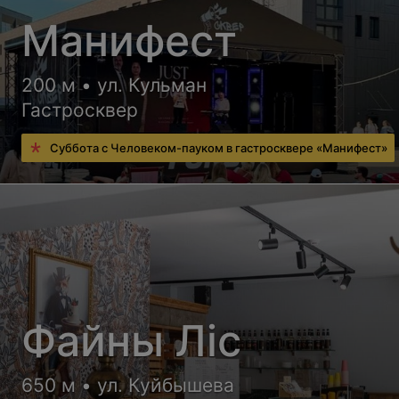
Манифест
200 м • ул. Кульман
Гастросквер
Суббота с Человеком-пауком в гастросквере «Манифест»
Файны Лiс
650 м • ул. Куйбышева