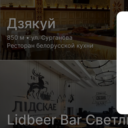
Дзякуй
850 м • ул. Сурганова
Ресторан белорусской кухни
Lidbeer Bar Свет