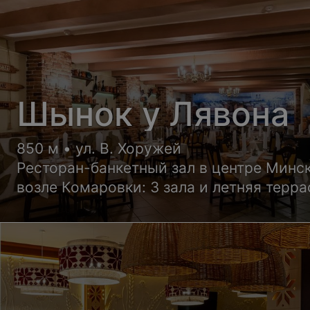
Шынок у Лявона
850 м • ул. В. Хоружей
Ресторан-банкетный зал в центре Минс
возле Комаровки: 3 зала и летняя терра
размещение от 45 до 120 гостей.