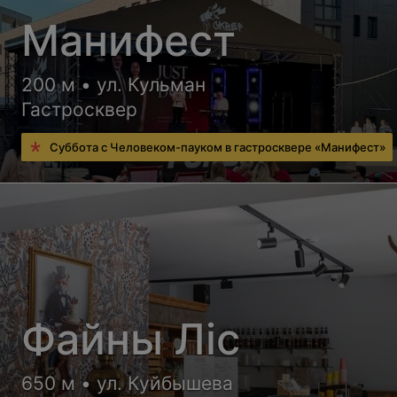
Манифест
200 м • ул. Кульман
Гастросквер
Суббота с Человеком-пауком в гастросквере «Манифест»
Файны Лiс
650 м • ул. Куйбышева