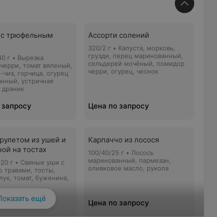
 с трюфельным
Ассорти солений
320/2 г • Капуста, морковь,
грузди, перец маринованный,
40 г • Вырезка
сельдерей мочёный, помидор
 черри, томат вяленый,
черри, огурец, чеснок
-чиз, горчица, огурец
нный, устричная
, драник
 запросу
Цена по запросу
 рулетом из ушей и
Карпаччо из лосося
ой на тостах
100/40/25 г • Лосось
маринованный, пармезан,
120 г • Свиные уши с
оливковое масло, рукола
 травами, тосты,
лук, томат, буженина,
Показать ещё
 запросу
Цена по запросу