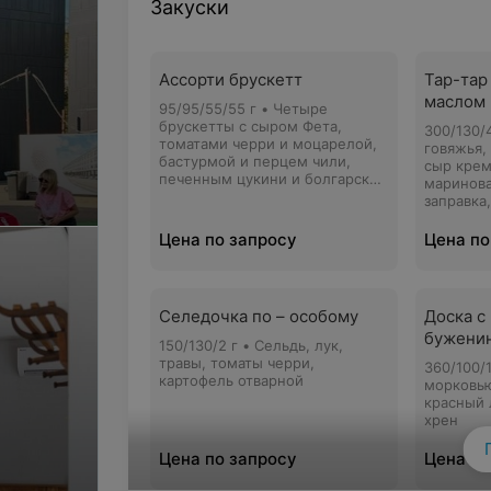
Закуски
Ассорти брускетт
Тар-тар
маслом
95/95/55/55 г • Четыре
брускетты с сыром Фета,
300/130/
томатами черри и моцарелой,
говяжья,
бастурмой и перцем чили,
сыр крем
печенным цукини и болгарским
маринова
перцем, слабосоленая семга и
заправка
св. огурец.
Цена по запросу
Цена по
Селедочка по – особому
Доска с
буженин
150/130/2 г • Сельдь, лук,
травы, томаты черри,
360/100/
картофель отварной
морковью
красный 
хрен
Цена по запросу
Цена по