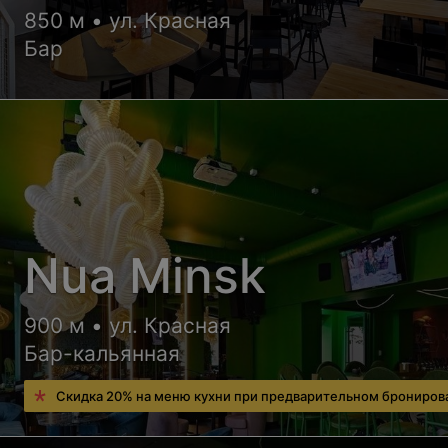
850 м • ул. Красная
Бар
Nua Minsk
900 м • ул. Красная
Бар-кальянная
Скидка 20% на меню кухни при предварительном брониров