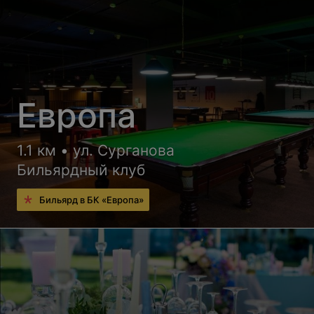
Европа
1.1 км • ул. Сурганова
Бильярдный клуб
Бильярд в БК «Европa»