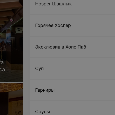
Hosper Шашлык
Горячее Хоспер
Эксклюзив в Хопс Паб
ка
Суп
са,
Гарниры
Соусы