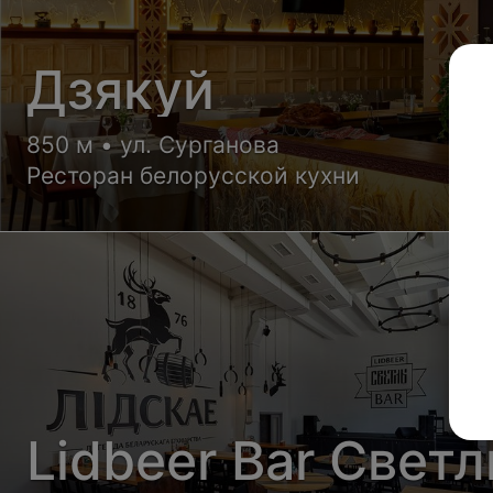
Дзякуй
850 м • ул. Сурганова
Ресторан белорусской кухни
Lidbeer Bar Свет