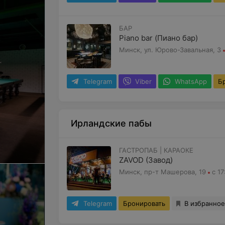
БАР
Piano bar (Пиано бар)
Минск, ул. Юрово-Завальная, 3
Telegram
Viber
WhatsApp
Б
Ирландские пабы
ГАСТРОПАБ | КАРАОКЕ
ZAVOD (Завод)
Минск, пр-т Машерова, 19
с 17
Telegram
Бронировать
В избранное