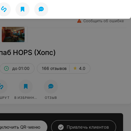
Лето
Избранное
Войти
Сообщить об ошибке
паб HOPS (Хопс)
до 01:00
166 отзывов
4.0
ШРУТ
В ИЗБРАННОЕ
ОТЗЫВ
дключить QR-меню
Привлечь клиентов