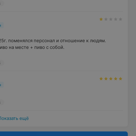
4
н
5г. поменялся персонал и отношение к людям.

иво на месте + пиво с собой.

4
н
4
Показать ещё