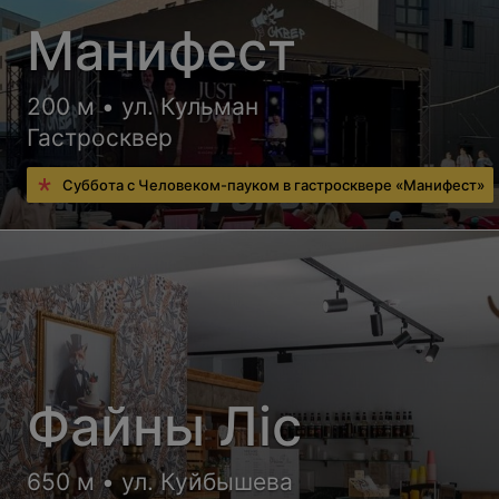
Манифест
200 м • ул. Кульман
Гастросквер
Суббота с Человеком-пауком в гастросквере «Манифест»
Файны Лiс
650 м • ул. Куйбышева