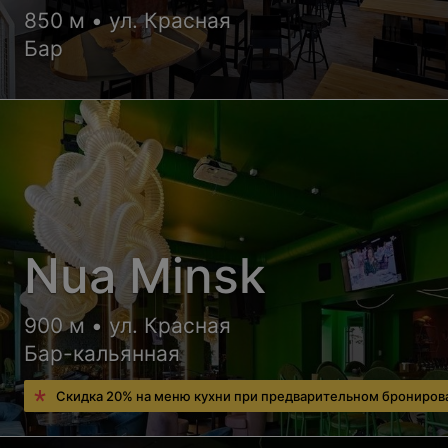
850 м • ул. Красная
Бар
Nua Minsk
900 м • ул. Красная
Бар-кальянная
Скидка 20% на меню кухни при предварительном брониров