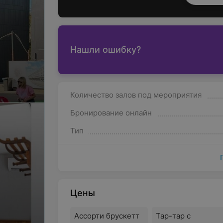
Нашли ошибку?
Количество залов под мероприятия
Бронирование онлайн
Тип
Цены
Ассорти брускетт
Тар-тар с