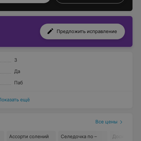
Предложить исправление
3
Да
Паб
Показать ещё
Все цены
Ассорти солений
Селедочка по –
Доска с рул