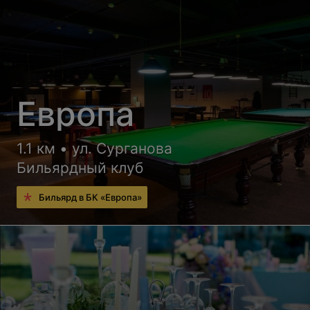
Европа
1.1 км • ул. Сурганова
Бильярдный клуб
Бильярд в БК «Европa»