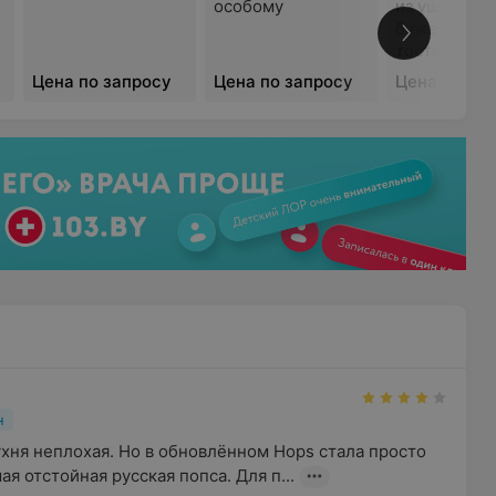
особому
из ушей и
бужениной 
тостах
Цена по запросу
Цена по запросу
Цена по за
н
хня неплохая. Но в обновлённом Hops стала просто 
ая отстойная русская попса. Для п...