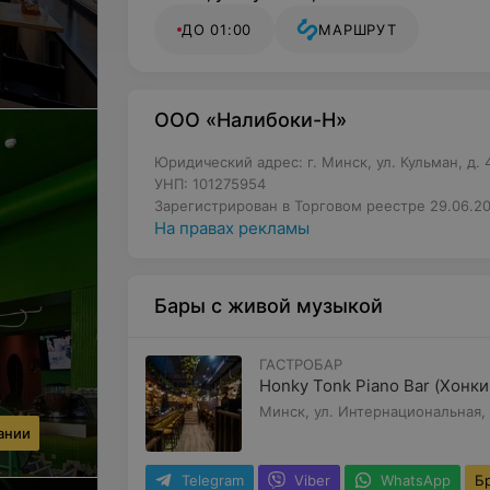
ДО 01:00
МАРШРУТ
ООО «Налибоки-Н»
Юридический адрес: г. Минск, ул. Кульман, д. 4
УНП: 101275954
Зарегистрирован в Торговом реестре 29.06.20
На правах рекламы
Бары с живой музыкой
ГАСТРОБАР
Honky Tonk Piano Bar (Хонки
Минск, ул. Интернациональная,
ании
Telegram
Viber
WhatsApp
Б