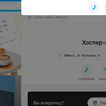
Поиск мест и событий
Бары, пабы в Минске
Хоспер-
Минск, ул. Кульман, 4
ТЕЛЕФОНЫ
МАР
Вы владелец?
По