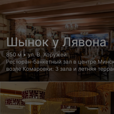
Шынок у Лявона
850 м • ул. В. Хоружей
Ресторан-банкетный зал в центре Минс
возле Комаровки: 3 зала и летняя терра
размещение от 45 до 120 гостей.